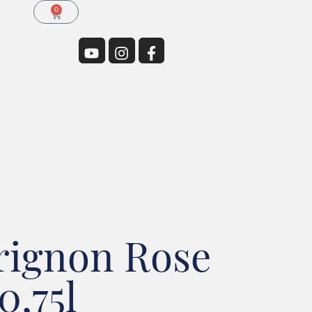
0
ignon Rose
0,75l