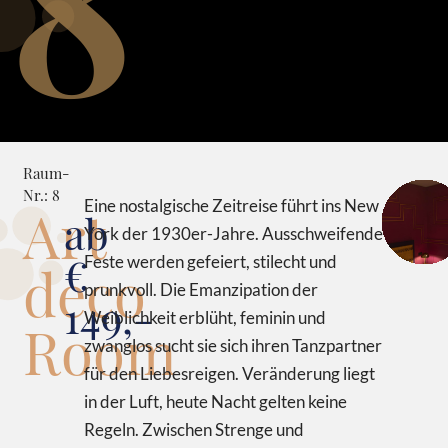
8
Raum-
Nr.: 8
Eine nostalgische Zeitreise führt ins New
Art
ab
York der 1930er-Jahre. Ausschweifende
€
Feste werden gefeiert, stilecht und
deco
prunkvoll. Die Emanzipation der
149,-
Weiblichkeit erblüht, feminin und
Room
zwanglos sucht sie sich ihren Tanzpartner
für den Liebesreigen. Veränderung liegt
in der Luft, heute Nacht gelten keine
Regeln. Zwischen Strenge und